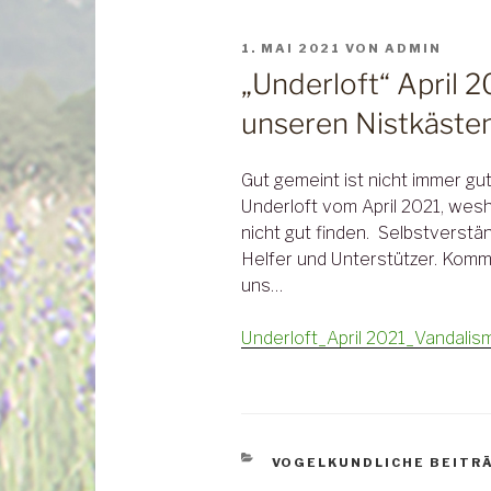
VERÖFFENTLICHT
1. MAI 2021
VON
ADMIN
AM
„Underloft“ April 
unseren Nistkäste
Gut gemeint ist nicht immer gu
Underloft vom April 2021, wesh
nicht gut finden. Selbstverstä
Helfer und Unterstützer. Komm 
uns…
Underloft_April 2021_Vandalis
KATEGORIEN
VOGELKUNDLICHE BEITR