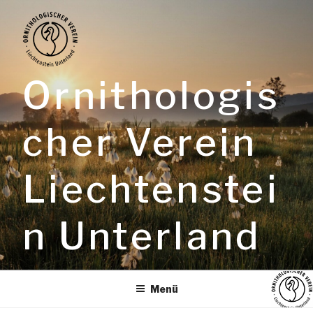
Zum
Inhalt
springen
Ornithologis
cher Verein
Liechtenstei
n Unterland
Menü