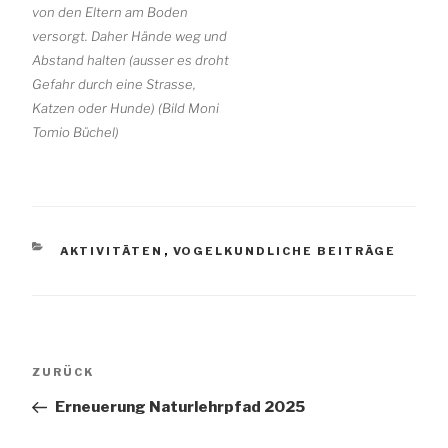
von den Eltern am Boden
versorgt. Daher Hände weg und
Abstand halten (ausser es droht
Gefahr durch eine Strasse,
Katzen oder Hunde) (Bild Moni
Tomio Büchel)
KATEGORIEN
AKTIVITÄTEN
,
VOGELKUNDLICHE BEITRÄGE
Beitragsnavigation
Vorheriger
ZURÜCK
Beitrag
Erneuerung Naturlehrpfad 2025