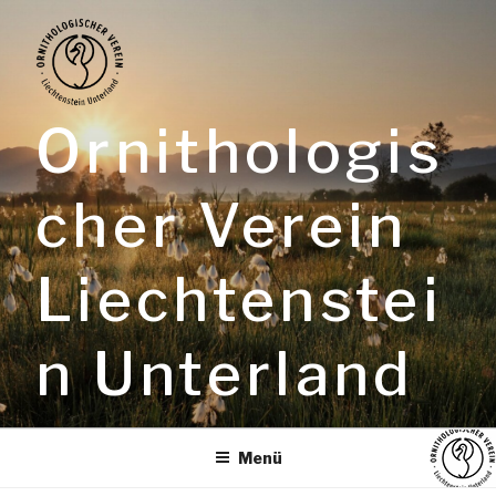
Zum
Inhalt
springen
Ornithologis
cher Verein
Liechtenstei
n Unterland
Menü