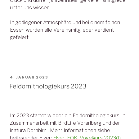
Glück und dürfen jahrzehntelange Vereinsmitglieder
unter uns wissen.
In gediegener Atmosphäre und bei einem feinen
Essen wurden alle Vereinsmitglieder verdient
gefeiert.
VERÖFFENTLICHT
4. JANUAR 2023
AM
Feldornithologiekurs 2023
Im 2023 startet wieder ein Feldornithologiekurs, in
Zusammenarbeit mit BirdLife Vorarlberg und der
inatura Dornbirn . Mehr Informationen siehe
beiliegender Flyer:
Flyer_FOK_Vogelkurs 2023(1)