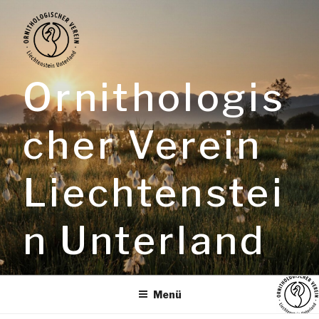
Zum
Inhalt
springen
Ornithologis
cher Verein
Liechtenstei
n Unterland
Menü