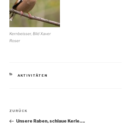
Kernbeisser, Bild Xaver
Roser
KATEGORIEN
AKTIVITÄTEN
Beitragsnavigation
Vorheriger
ZURÜCK
Beitrag
Unsere Raben, schlaue Kerle….