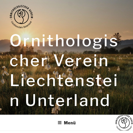
Zum
Inhalt
springen
Ornithologis
cher Verein
Liechtenstei
n Unterland
Menü