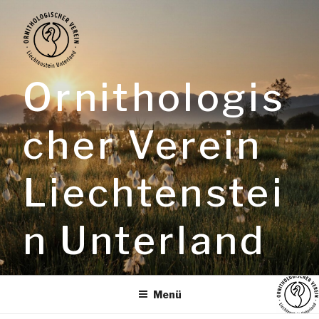
Zum
Inhalt
springen
Ornithologis
cher Verein
Liechtenstei
n Unterland
Menü