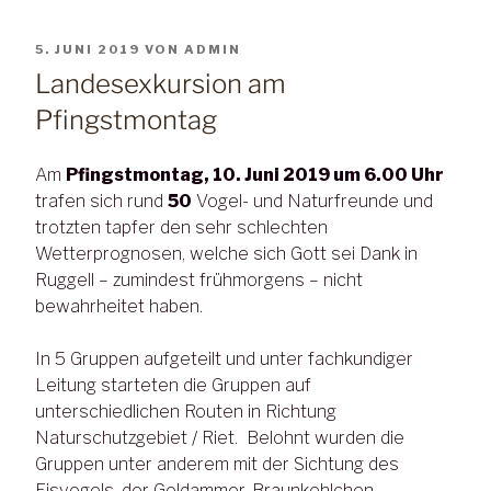
VERÖFFENTLICHT
5. JUNI 2019
VON
ADMIN
AM
Landesexkursion am
Pfingstmontag
Am
Pfingstmontag, 10. Juni 2019 um 6.00 Uhr
trafen sich rund
50
Vogel- und Naturfreunde und
trotzten tapfer den sehr schlechten
Wetterprognosen, welche sich Gott sei Dank in
Ruggell – zumindest frühmorgens – nicht
bewahrheitet haben.
In 5 Gruppen aufgeteilt und unter fachkundiger
Leitung starteten die Gruppen auf
unterschiedlichen Routen in Richtung
Naturschutzgebiet / Riet. Belohnt wurden die
Gruppen unter anderem mit der Sichtung des
Eisvogels, der Goldammer, Braunkehlchen,