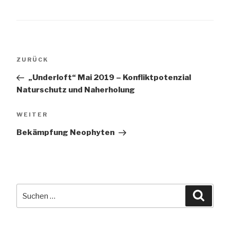
Beitragsnavigation
Vorheriger
ZURÜCK
Beitrag
„Underloft“ Mai 2019 – Konfliktpotenzial
Naturschutz und Naherholung
Nächster
WEITER
Beitrag
Bekämpfung Neophyten
Suchen
Suche
nach: